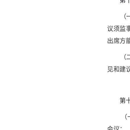
第
（
议须监
出席方
（
见和建
第
（
会议；